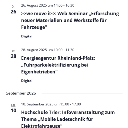
t
26. August 2025 um 14:00
-
16:30
DI.
e
26
>>we move it<< Web-Seminar „Erforschung
n
neuer Materialien und Werkstoffe für
,
Fahrzeuge“
N
Digital
a
v
28. August 2025 um 10:00
-
11:30
DO.
i
28
Energieagentur Rheinland-Pfalz:
g
„Fuhrparkelektrifizierung bei
a
Eigenbetrieben“
t
Digital
i
o
September 2025
n
10. September 2025 um 15:00
-
17:00
MI.
10
Hochschule Trier: Infoveranstaltung zum
Thema „Mobile Ladetechnik für
Elektrofahrzeuge“