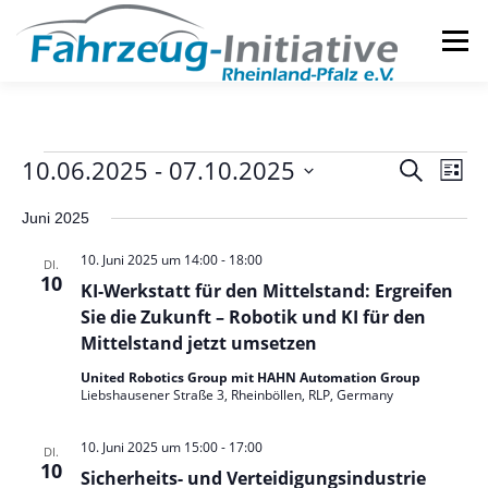
Zum
Inhalt
Menü
springen
DIE INITIATIVE
SERVICES
V
V
10.06.2025
 - 
07.10.2025
V
Suche
Liste
e
e
Datum
e
r
Juni 2025
wählen.
r
a
r
n
a
10. Juni 2025 um 14:00
-
18:00
DI.
s
n
10
a
t
KI-Werkstatt für den Mittelstand: Ergreifen
s
a
Sie die Zukunft – Robotik und KI für den
n
l
t
Mittelstand jetzt umsetzen
t
a
s
u
United Robotics Group mit HAHN Automation Group
l
n
Liebshausener Straße 3, Rheinböllen, RLP, Germany
t
g
t
A
a
u
10. Juni 2025 um 15:00
-
17:00
n
DI.
10
s
n
Sicherheits- und Verteidigungsindustrie