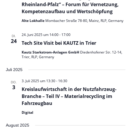
l
i
Rheinland-Pfalz“ – Forum für Vernetzung,
g
c
t
Kompetenzaufbau und Wertschöpfung
e
h
t
n
Alte Lokhalle
Mombacher Straße 78-80, Mainz, RLP, Germany
u
e
S
n
n
u
24. Juni 2025 um 14:00
-
17:00
-
DI.
24
N
c
Tech Site Visit bei KAUTZ in Trier
g
a
h
v
Kautz Starkstrom-Anlagen GmbH
Diedenhofener Str. 12-14,
e
Trier, RLP, Germany
i
e
g
n
u
a
Juli 2025
n
t
i
d
3. Juli 2025 um 13:30
-
16:30
DO.
o
3
A
Kreislaufwirtschaft in der Nutzfahrzeug-
n
n
Branche – Teil IV – Materialrecycling im
Fahrzeugbau
s
i
Digital
c
August 2025
h