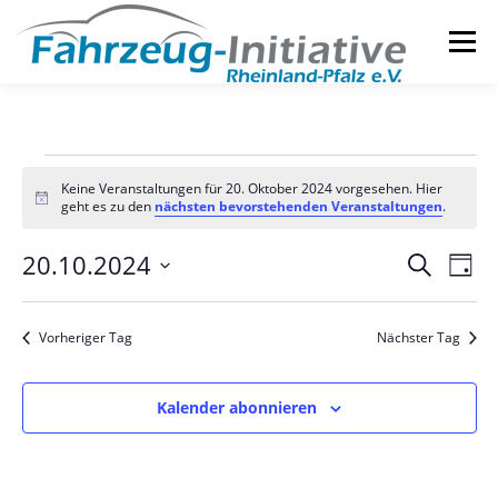
Zum
Inhalt
Menü
springen
DIE INITIATIVE
SERVICES
V
Keine Veranstaltungen für 20. Oktober 2024 vorgesehen. Hier
Hinweis
geht es zu den
nächsten bevorstehenden Veranstaltungen
.
e
r
V
20.10.2024
V
Suche
Tag
e
e
a
Datum
r
wählen.
r
a
n
Vorheriger Tag
Nächster Tag
n
a
s
s
n
t
s
a
Kalender abonnieren
t
l
t
t
a
a
u
l
n