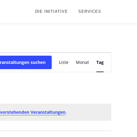
DIE INITIATIVE
SERVICES
V
ranstaltungen suchen
Liste
Monat
e
Tag
r
a
n
s
t
a
l
evorstehenden Veranstaltungen
.
t
u
n
g