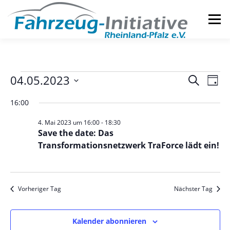
Zum
Inhalt
Menü
springen
DIE INITIATIVE
SERVICES
V
V
04.05.2023
V
Suche
Tag
e
e
Datum
e
r
16:00
wählen.
r
a
r
n
a
4. Mai 2023 um 16:00
-
18:30
s
n
Save the date: Das
a
t
s
Transformationsnetzwerk TraForce lädt ein!
a
n
l
t
t
a
s
u
l
n
Vorheriger Tag
Nächster Tag
t
g
t
A
a
u
n
Kalender abonnieren
s
n