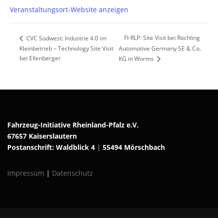
Veranstaltungsort-Website anzeigen
FI-RLP: Site Visit bei Röchling
CVC Südwest: Industrie 4.0 im
Kleinbetrieb – Technology Site Visit
Automotive Germany SE & Co.
bei Ellenberger
KG in Worms
Fahrzeug-Initiative Rheinland-Pfalz e.V.
67657 Kaiserslautern
Postanschrift: Waldblick 4
|
55494 Mörschbach
Impressum
|
Datenschutz