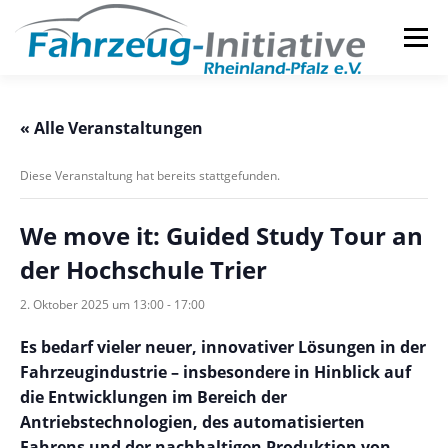
Zum
Inhalt
Menü
springen
DIE INITIATIVE
SERVICES
« Alle Veranstaltungen
Diese Veranstaltung hat bereits stattgefunden.
We move it: Guided Study Tour an
der Hochschule Trier
2. Oktober 2025 um 13:00
-
17:00
Es bedarf vieler neuer, innovativer Lösungen in der
Fahrzeugindustrie – insbesondere in Hinblick auf
die Entwicklungen im Bereich der
Antriebstechnologien, des automatisierten
Fahrens und der nachhaltigen Produktion von