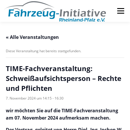
Zum
Inhalt
Menü
springen
DIE INITIATIVE
SERVICES
« Alle Veranstaltungen
Diese Veranstaltung hat bereits stattgefunden.
TIME-Fachveranstaltung:
Schweißaufsichtsperson – Rechte
und Pflichten
7. November 2024 um 14:15
-
16:30
wir möchten Sie auf die TIME-Fachveranstaltung
am 07. November 2024 aufmerksam machen.
Der Vortrag, geleitet von Herrn Dipl.-Ing. Jochen W.