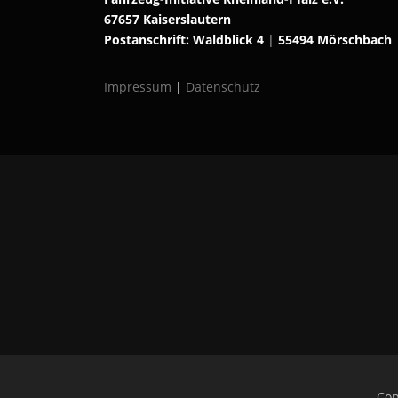
67657 Kaiserslautern
Postanschrift: Waldblick 4
|
55494 Mörschbach
Impressum
|
Datenschutz
Cop