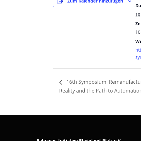
Zum Kalender hinzufügen
Da
10
Zei
10
We
ht
sy
16th Symposium: Remanufacturi
Reality and the Path to Automatio
Fahrzeug-Initiative Rheinland-Pfalz e.V.