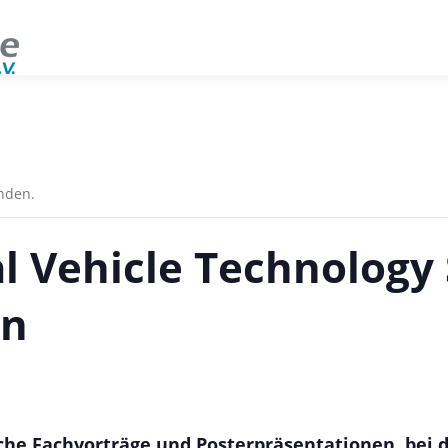
unden.
l Vehicle Technolog
rn
che Fachvorträge und Posterpräsentationen, bei 