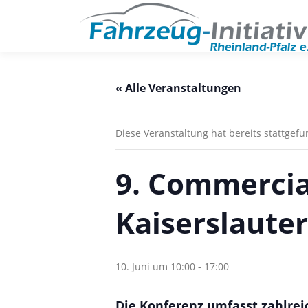
Zum
Inhalt
springen
« Alle Veranstaltungen
Diese Veranstaltung hat bereits stattgef
9. Commercia
Kaiserslaute
10. Juni um 10:00
-
17:00
Die Konferenz umfasst zahlrei