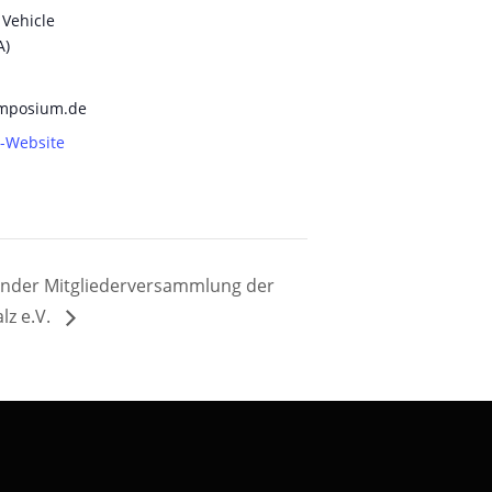
Vehicle
A)
ymposium.de
r-Website
eßender Mitgliederversammlung der
lz e.V.