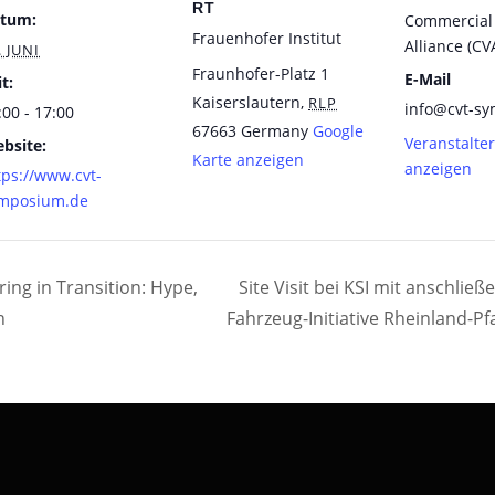
RT
tum:
Commercial 
Frauenhofer Institut
Alliance (CV
. JUNI
Fraunhofer-Platz 1
E-Mail
t:
Kaiserslautern
,
RLP
info@cvt-s
:00 - 17:00
67663
Germany
Google
Veranstalte
bsite:
Karte anzeigen
anzeigen
tps://www.cvt-
mposium.de
ng in Transition: Hype,
Site Visit bei KSI mit anschli
n
Fahrzeug-Initiative Rheinland-Pfa