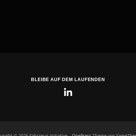
BLEIBE AUF DEM LAUFENDEN
yright © 2026 Fahrzeug-Initiative
–
OnePress
Theme von FameThe