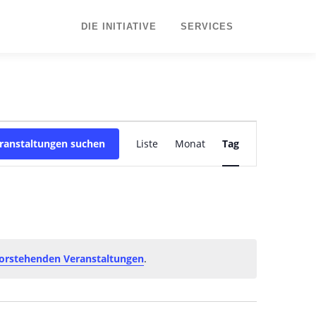
DIE INITIATIVE
SERVICES
V
ranstaltungen suchen
Liste
Monat
e
Tag
r
a
n
s
t
a
l
orstehenden Veranstaltungen
.
t
u
n
g