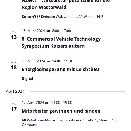
l
H2WW – Wasserstoffpotenziale für die
i
g
Region Westerwald
c
t
e
h
KulturWERKwissen
Walzwerkstr. 22, Wissen, RLP
t
n
u
e
S
n
13. März 2024 um 8:00
-
17:00
n
MI.
u
-
13
8. Commercial Vehicle Technology
N
c
g
Symposium Kaiserslautern
a
h
v
e
i
e
18. März 2024 um 14:00
-
15:30
MO.
g
n
u
18
a
Energieeinsparung mit Leichtbau
n
t
Digital
i
d
o
A
n
April 2024
n
17. April 2024 um 14:00
-
19:00
s
MI.
17
Mitarbeiter gewinnen und binden
i
c
MEWA-Arena Mainz
Eugen-Salomon-Straße 1, Mainz, RLP,
Germany
h