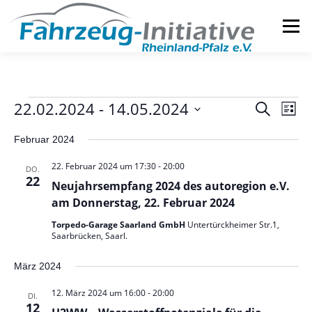
Zum
Inhalt
Menü
springen
DIE INITIATIVE
SERVICES
V
V
22.02.2024
 - 
14.05.2024
V
Suche
Liste
e
e
Datum
e
r
Februar 2024
wählen.
r
a
r
n
a
22. Februar 2024 um 17:30
-
20:00
DO.
s
n
22
a
t
Neujahrsempfang 2024 des autoregion e.V.
s
a
am Donnerstag, 22. Februar 2024
n
l
t
t
Torpedo-Garage Saarland GmbH
Untertürckheimer Str.1,
a
s
Saarbrücken, Saarl.
u
l
n
t
g
März 2024
t
A
a
u
n
12. März 2024 um 16:00
-
20:00
DI.
s
n
12