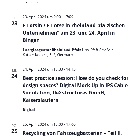
Kostenlos
t
e
23. April 2024 um 9:00
-
17:00
DI.
n
23
E-Lotsin / E-Lotse in rheinland-pfälzischen
,
Unternehmen“ am 23. und 24. April in
N
Bingen
a
Energieagentur Rheinland-Pfalz
Lina-Pfaff-Straße 4,
v
Kaiserslautern, RLP, Germany
i
g
24. April 2024 um 13:30
-
14:15
MI.
a
24
Best practice session: How do you check for
t
design spaces? Digital Mock Up in IPS Cable
i
Simulation, fleXstructures GmbH,
o
Kaiserslautern
n
Digital
25. April 2024 um 13:00
-
17:00
DO.
25
Recycling von Fahrzeugbatterien – Teil II,