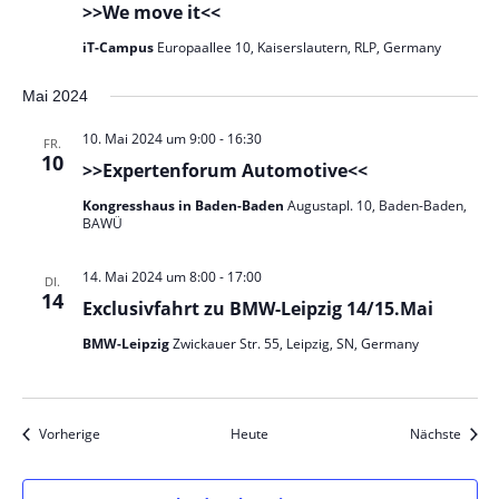
>>We move it<<
iT-Campus
Europaallee 10, Kaiserslautern, RLP, Germany
Mai 2024
10. Mai 2024 um 9:00
-
16:30
FR.
10
>>Expertenforum Automotive<<
Kongresshaus in Baden-Baden
Augustapl. 10, Baden-Baden,
BAWÜ
14. Mai 2024 um 8:00
-
17:00
DI.
14
Exclusivfahrt zu BMW-Leipzig 14/15.Mai
BMW-Leipzig
Zwickauer Str. 55, Leipzig, SN, Germany
Veranstaltungen
Veran
Vorherige
Heute
Nächste