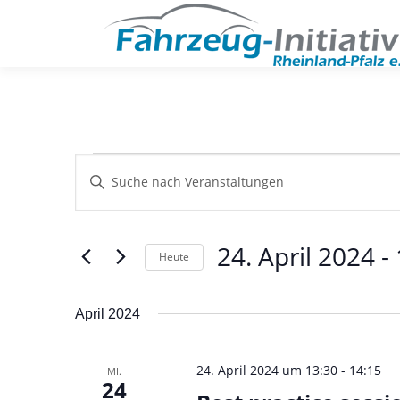
Zum
Inhalt
springen
V
V
Bitte
Schlüsselwort
e
e
eingeben.
r
Suche
24. April 2024
 - 
nach
Heute
r
a
Veranstaltungen
Datum
Schlüsselwort.
n
a
wählen.
April 2024
s
n
t
24. April 2024 um 13:30
-
14:15
MI.
24