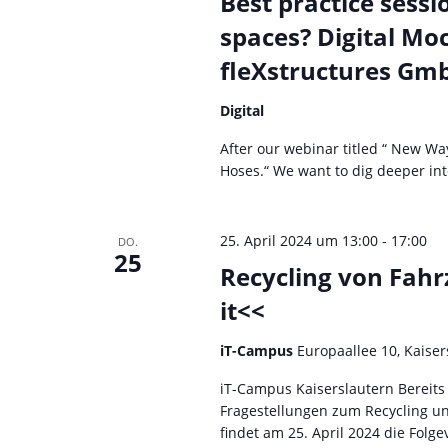
Best practice sess
s
a
spaces? Digital Moc
l
t
fleXstructures Gmb
t
a
Digital
u
After our webinar titled “ New Wa
l
n
Hoses.“ We want to dig deeper into 
g
t
e
25. April 2024 um 13:00
-
17:00
DO.
25
u
n
Recycling von Fahr
it<<
S
n
u
iT-Campus
Europaallee 10, Kaise
g
c
iT-Campus Kaiserslautern Bereits 
Fragestellungen zum Recycling un
e
h
findet am 25. April 2024 die Folgev