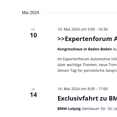
e
n
u
Mai 2024
n
10. Mai 2024 um 9:00
-
16:30
FR.
d
10
>>Expertenforum 
A
Kongresshaus in Baden-Baden
Au
n
Im Expertenforum Automotive inf
s
über wichtige Themen, neue Tren
diesen Tag für persönliche Gesp
i
c
14. Mai 2024 um 8:00
-
17:00
DI.
h
14
Exclusivfahrt zu B
t
BMW-Leipzig
Zwickauer Str. 55, L
e