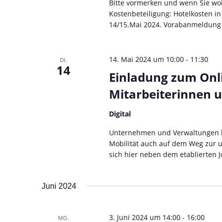
Bitte vormerken und wenn Sie wol
n
Kostenbeteiligung: Hotelkosten i
14/15.Mai 2024. Vorabanmeldung a
,
N
14. Mai 2024 um 10:00
-
11:30
DI.
a
14
Einladung zum Onli
v
Mitarbeiterinnen u
i
Digital
g
Unternehmen und Verwaltungen kö
a
Mobilität auch auf dem Weg zur un
sich hier neben dem etablierten Jo
t
i
Juni 2024
o
n
3. Juni 2024 um 14:00
-
16:00
MO.