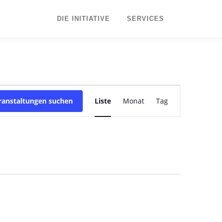
DIE INITIATIVE
SERVICES
V
ranstaltungen suchen
Liste
Monat
e
Tag
r
a
n
s
t
a
l
t
u
n
g